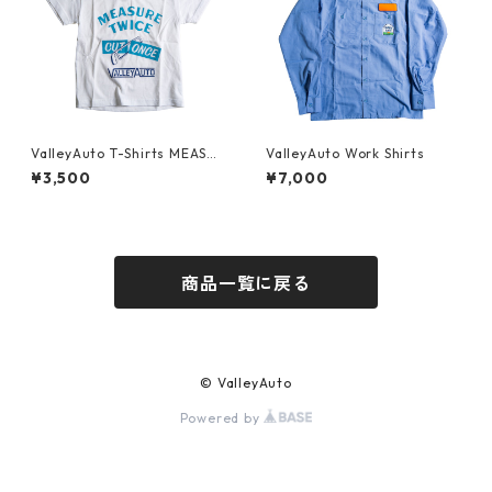
ValleyAuto T-Shirts MEASUR
ValleyAuto Work Shirts
E TWICE CUT ONCE (KIDS)
¥3,500
¥7,000
商品一覧に戻る
© ValleyAuto
Powered by