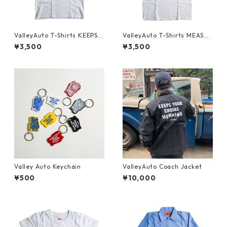
ValleyAuto T-Shirts KEEPS Y
ValleyAuto T-Shirts MEASUR
OUR ENGINE HUMMING
E TWICE CUT ONCE (Back)
¥3,500
¥3,500
Valley Auto Keychain
ValleyAuto Coach Jacket
¥500
¥10,000