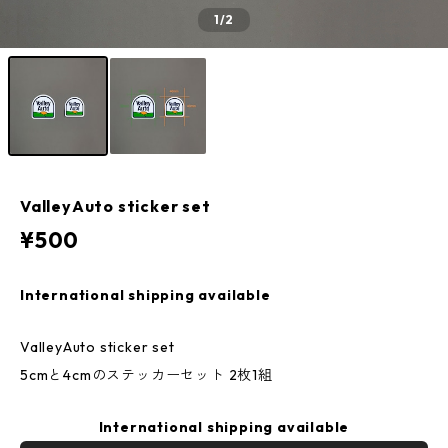
1
/2
ValleyAuto sticker set
¥500
International shipping available
ValleyAuto sticker set
5cmと4cmのステッカーセット 2枚1組
International shipping available