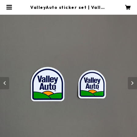
ValleyAuto sticker set | Valley
Auto