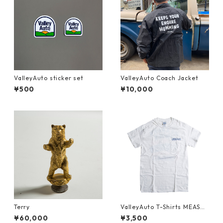
ValleyAuto sticker set
ValleyAuto Coach Jacket
¥500
¥10,000
Terry
ValleyAuto T-Shirts MEASUR
E TWICE CUT ONCE (Back)
¥60,000
¥3,500