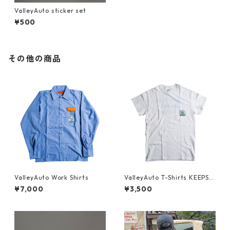
ValleyAuto sticker set
¥500
その他の商品
ValleyAuto Work Shirts
ValleyAuto T-Shirts KEEPS Y
OUR ENGINE HUMMING
¥7,000
¥3,500